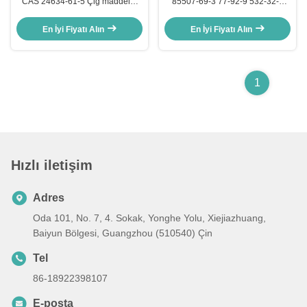
CAS 24634-61-5 Çiğ maddeler
85507-69-3 77-92-9 532-32-1
Kozmetik Hidratasyon Aloe
ALOE Barbadensis Yaprak suyu
Barbadensis Yaprak Ekstrakti Cilt
Ham Mükemmel nemlendirici
En İyi Fiyatı Alın
En İyi Fiyatı Alın
için
1
Hızlı iletişim
Adres
Oda 101, No. 7, 4. Sokak, Yonghe Yolu, Xiejiazhuang,
Baiyun Bölgesi, Guangzhou (510540) Çin
Tel
86-18922398107
E-posta