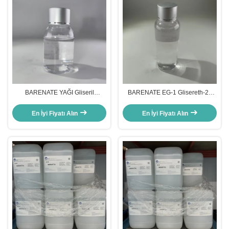
BARENATE YAĞI Gliseril
BARENATE EG-1 Glisereth-26
Polimetakrilat Cilt Bakımında
Açık renksiz sıvı CAS 31694-55-0
Şeffaf Yağlı Sıvı
En İyi Fiyatı Alın
En İyi Fiyatı Alın