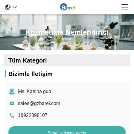
Kozmetikte Nemlendirici
Tüm Kategori
Bizimle İletişim
Ms. Katrina guo
sales@gzbarel.com
18922398107
Şimdi iletişime geçin