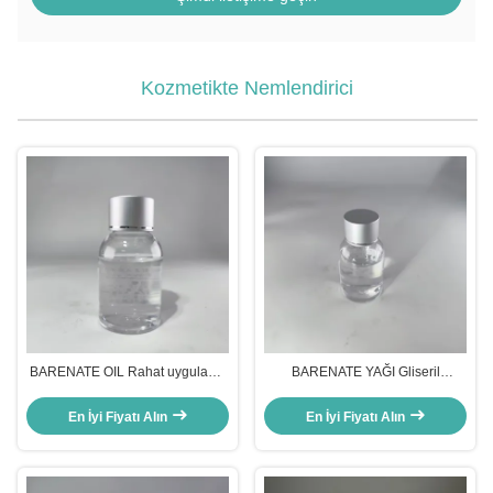
Kozmetikte Nemlendirici
BARENATE OIL Rahat uygulama
BARENATE YAĞI Gliseril
için mükemmel kararlılık
Polimetakrilat Cilt Bakımında
Yüksek verimli nemlendirici
En İyi Fiyatı Alın
En İyi Fiyatı Alın