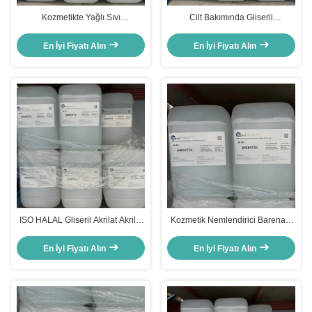
Kozmetikte Yağlı Sıvı
Cilt Bakımında Gliseril
Nemlendirici Gliseril
Polimetakrilat CAS No. 7732-18-5
Polimetakrilat Cilt için
504-63-2 6920-22-5
En İyi Fiyatı Alın
En İyi Fiyatı Alın
ISO HALAL Gliseril Akrilat Akrilik
Kozmetik Nemlendirici Barenate
Asit Kopolymeri Cilt Bakımında
Yağı Nemlendirici Yumuşaklık
Hamlar Kozmetik
En İyi Fiyatı Alın
En İyi Fiyatı Alın