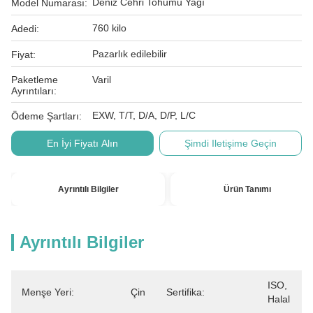
Deniz Cehri Tohumu Yağı
Model Numarası:
760 kilo
Adedi:
Pazarlık edilebilir
Fiyat:
Paketleme
Varil
Ayrıntıları:
EXW, T/T, D/A, D/P, L/C
Ödeme Şartları:
En İyi Fiyatı Alın
Şimdi Iletişime Geçin
Ayrıntılı Bilgiler
Ürün Tanımı
Ayrıntılı Bilgiler
ISO, 
Menşe Yeri:
Çin
Sertifika:
Halal