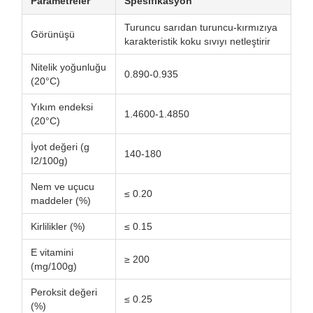
Parametreler
Spesifikasyon
Turuncu sarıdan turuncu-kırmızıya
Görünüşü
karakteristik koku sıvıyı netleştirir
Nitelik yoğunluğu
0.890-0.935
(20°C)
Yıkım endeksi
1.4600-1.4850
(20°C)
İyot değeri (g
140-180
I2/100g)
Nem ve uçucu
≤ 0.20
maddeler (%)
Kirlilikler (%)
≤ 0.15
E vitamini
≥ 200
(mg/100g)
Peroksit değeri
≤ 0.25
(%)