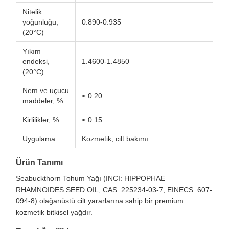
Nitelik
yoğunluğu,
0.890-0.935
(20°C)
Yıkım
endeksi,
1.4600-1.4850
(20°C)
Nem ve uçucu
≤ 0.20
maddeler, %
Kirlilikler, %
≤ 0.15
Uygulama
Kozmetik, cilt bakımı
Ürün Tanımı
Seabuckthorn Tohum Yağı (INCI: HIPPOPHAE
RHAMNOIDES SEED OIL, CAS: 225234-03-7, EINECS: 607-
094-8) olağanüstü cilt yararlarına sahip bir premium
kozmetik bitkisel yağdır.