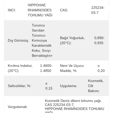
HIPPOHAE 
225234-
INCI:
RHAMNOIDES 
CAS:
03-7
TOHUMU YAĞI
Turuncu 
Sarıdan 
Turuncu-
Bağıl Yoğunluk,
0,890-
Dış Görünüş:
Kırmızıya 
(20°C):
0,935
Karakteristik 
Koku, Sıvıyı 
Berraklaştırır
Kırılma Indeksi,
1.4600-
Nem Ve Uçucu
≤ 
(20°C):
1.4850
Madde, %:
0,20
Kozmetik, 
≤ 
Safsızlıklar, %:
Uygulama:
Cilt 
0,15
Bakımı
Kozmetik Deniz dikeni tohumu yağı
, 
CAS 225234-03-7
, 
Vurgulamak:
HIPPOHAE RHAMNOIDES TOHUMU 
YAĞI