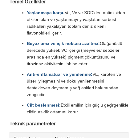
Temel Özellikler
Yaşlanmaya karşı:
Ve, Vc ve SOD'den antioksidan
etkileri olan ve yaşlanmayı yavaşlatan serbest
radikalleri yakalayan toplam deniz dikenli
flavonoidleri içerir.
Beyazlama ve ışık noktası azaltma:
Olağanüstü
derecede yüksek VC içeriği (meyveler/ sebzeler
arasında en yüksek) pigment çöküntüsünü ve
tirozinaz aktivitesini inhibe eder.
Anti-enflamatuar ve yenilenme:
VE, karoten ve
ülser iyileşmesini ve doku yenilenmesini
destekleyen doymamış yağ asitleri bakımından
zengindir.
Cilt beslenmesi:
Etkili emilim için güçlü geçirgenlikle
cildin asidik ortamını korur.
Teknik parametreler