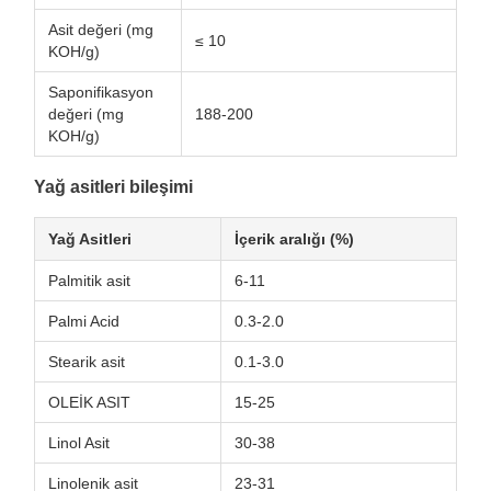
Asit değeri (mg
≤ 10
KOH/g)
Saponifikasyon
değeri (mg
188-200
KOH/g)
Yağ asitleri bileşimi
Yağ Asitleri
İçerik aralığı (%)
Palmitik asit
6-11
Palmi Acid
0.3-2.0
Stearik asit
0.1-3.0
OLEİK ASIT
15-25
Linol Asit
30-38
Linolenik asit
23-31