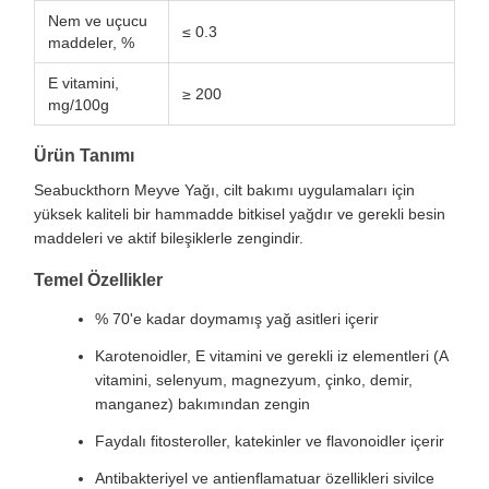
Nem ve uçucu
≤ 0.3
maddeler, %
E vitamini,
≥ 200
mg/100g
Ürün Tanımı
Seabuckthorn Meyve Yağı, cilt bakımı uygulamaları için
yüksek kaliteli bir hammadde bitkisel yağdır ve gerekli besin
maddeleri ve aktif bileşiklerle zengindir.
Temel Özellikler
% 70'e kadar doymamış yağ asitleri içerir
Karotenoidler, E vitamini ve gerekli iz elementleri (A
vitamini, selenyum, magnezyum, çinko, demir,
manganez) bakımından zengin
Faydalı fitosteroller, katekinler ve flavonoidler içerir
Antibakteriyel ve antienflamatuar özellikleri sivilce