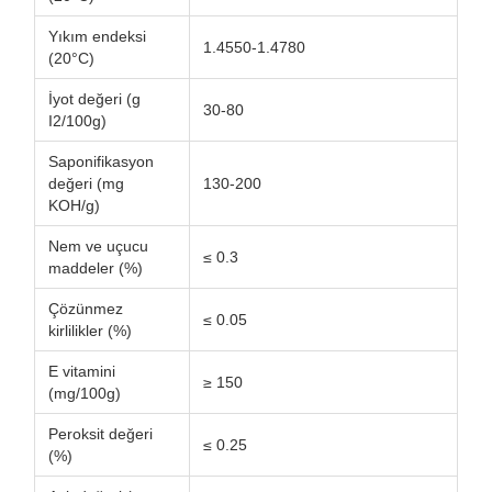
Yıkım endeksi
1.4550-1.4780
(20°C)
İyot değeri (g
30-80
I2/100g)
Saponifikasyon
değeri (mg
130-200
KOH/g)
Nem ve uçucu
≤ 0.3
maddeler (%)
Çözünmez
≤ 0.05
kirlilikler (%)
E vitamini
≥ 150
(mg/100g)
Peroksit değeri
≤ 0.25
(%)