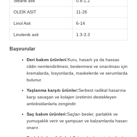
Stearik asit
0.8-1.2
OLEİK ASIT
11-26
Linol Asit
6-14
Linolenik asit
1.3-3.3
Başvurular
Deri bakım ürünleri:
Kuru, hasarlı ya da hassas
cildin nemlendirilmesi, beslenmesi ve onarılması için
kremalarda, losyonlarda, maskelerde ve serumlarda
bulunur.
Yaşlanma karşıtı ürünler:
Serbest radikal hasarına
karşı savaşan ve kolajen üretimini destekleyen
antioksidanlarla zengindir.
Saç bakım ürünleri:
Saçları besler, parlaklık ve
yumuşaklık verir ve şampuan ve balzamlarda hasarı
onarır.