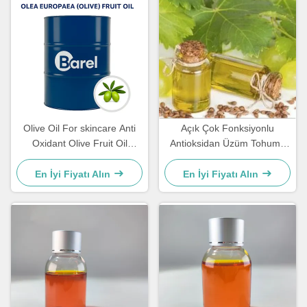
Olive Oil For skincare Anti
Açık Çok Fonksiyonlu
Oxidant Olive Fruit Oil
Antioksidan Üzüm Tohumu
Natural Nourishing &
Yağı Vitis Vinifera Tohum
Antioxidant Skincare
Ekstraksiyonu Yüksek
En İyi Fiyatı Alın
En İyi Fiyatı Alın
Performanslı Cilt Bakımı İçin