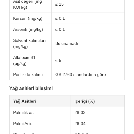
Asit değeri (mg
≤ 15
KOH/g)
Kurşun (mg/kg)
≤ 0.1
Arsenik (mg/kg)
≤ 0.1
Solvent kalıntıları
Bulunamadı
(mg/kg)
Aflatoxin B1
≤ 5
(μg/kg)
Pestizide kalıntı
GB 2763 standardına göre
Yağ asitleri bileşimi
Yağ Asitleri
İçeriği (%)
Palmitik asit
28-33
Palmi Acid
26-34