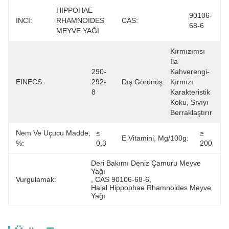
HIPPOHAE 
90106-
INCI:
RHAMNOIDES 
CAS:
68-6
MEYVE YAĞI
Kırmızımsı 
Ila 
290-
Kahverengi-
EINECS:
292-
Dış Görünüş:
Kırmızı 
8
Karakteristik 
Koku, Sıvıyı 
Berraklaştırır
Nem Ve Uçucu Madde,
≤ 
≥ 
E Vitamini, Mg/100g:
%:
0,3
200
Deri Bakımı Deniz Çamuru Meyve 
Yağı
Vurgulamak:
, 
CAS 90106-68-6
, 
Halal Hippophae Rhamnoides Meyve 
Yağı