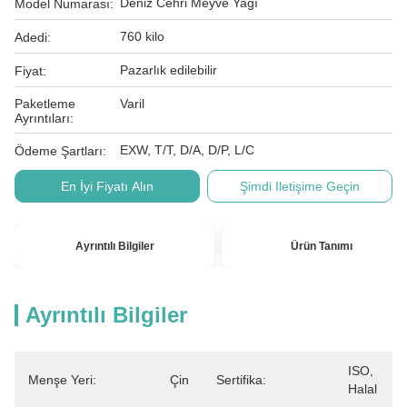
Deniz Cehri Meyve Yağı
Model Numarası:
760 kilo
Adedi:
Pazarlık edilebilir
Fiyat:
Paketleme
Varil
Ayrıntıları:
EXW, T/T, D/A, D/P, L/C
Ödeme Şartları:
En İyi Fiyatı Alın
Şimdi Iletişime Geçin
Ayrıntılı Bilgiler
Ürün Tanımı
Ayrıntılı Bilgiler
ISO, 
Menşe Yeri:
Çin
Sertifika:
Halal