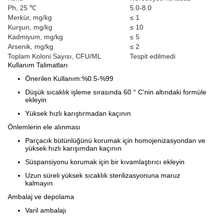
Ph, 25 ℃
5.0-8.0
Merkür, mg/kg
≤ 1
Kurşun, mg/kg
≤ 10
Kadmiyum, mg/kg
≤ 5
Arsenik, mg/kg
≤ 2
Toplam Koloni Sayısı, CFU/ML
Tespit edilmedi
Kullanım Talimatları
Önerilen Kullanım:%0.5-%99
Düşük sıcaklık işleme sırasında 60 ° C'nin altındaki formüle
ekleyin
Yüksek hızlı karıştırmadan kaçının
Önlemlerin ele alınması
Parçacık bütünlüğünü korumak için homojenizasyondan ve
yüksek hızlı karışımdan kaçının
Süspansiyonu korumak için bir kıvamlaştırıcı ekleyin
Uzun süreli yüksek sıcaklık sterilizasyonuna maruz
kalmayın
Ambalaj ve depolama
Varil ambalajı