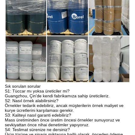
Sık sorulan sorular
S1: Tüccar mı yoksa üreticiler mi?
Guangzhou, Çin'de kendi fabrikamıza sahip üreticileriz.
S2: Nasıl örnek alabilirsiniz?
Örnekler tedarik edebiliriz, ancak müşterilerin örnek maliyet ve
kurye ücretlerini karşılaması gerekir.
S3: Kaliteyi nasıl garanti edebiliriz?
Mass üretiminden önce üretim öncesi örnekler sunuyoruz ve
sevkiyattan önce nihai denetimler yapıyoruz.
S4: Teslimat sürenize ne dersiniz?
Ürün türüne ve sipariş miktarına bağlı olarak, önceden ödeme