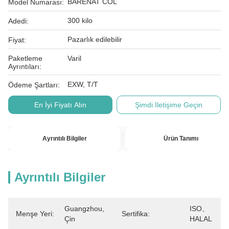
BARENAT COL
Model Numarası:
300 kilo
Adedi:
Pazarlık edilebilir
Fiyat:
Paketleme
Varil
Ayrıntıları:
EXW, T/T
Ödeme Şartları:
En İyi Fiyatı Alın
Şimdi Iletişime Geçin
Ayrıntılı Bilgiler
Ürün Tanımı
Ayrıntılı Bilgiler
Guangzhou, 
ISO、
Menşe Yeri:
Sertifika:
Çin
HALAL