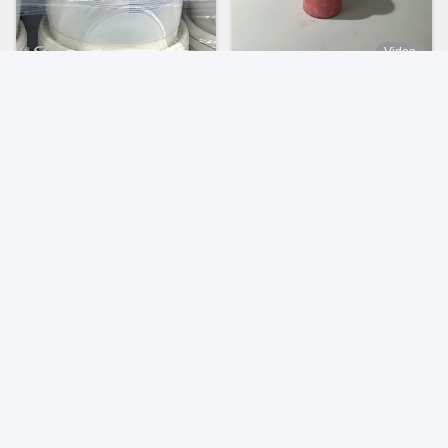
Video
Özel Gliserin Kozmetik
Renkli Kozmetik Mühürler
Boncuklar Titanyum Dioksit
Kalın Döşeme Deri Bakım
Deri Bakımı Ham Kozmetik
Mühürleri
En İyi Fiyatı Alın
En İyi Fiyatı Alın
Video
Video
Cas 7732-18-5 Çiçekli Su
Kalın Kozmetik Mercekler
Tüyleri Kokusuz Hidrolize
Beslenme Nemlendirici CAS