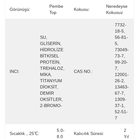
Pembe 
Neredeyse 
Görünüşü:
Kokusu:
Top
Kokusuz
7732-
18-5, 
SU, 
56-81-
GLİSERİN, 
5, 
HİDROLİZE 
73049-
BİTKİSEL 
73-7, 
PROTEİN, 
99-20-
TREHALOZ, 
7, 
INCI:
CAS NO.:
MİKA, 
12001-
TİTANYUM 
26-2, 
DİOKSİT, 
13463-
DEMİR 
67-7, 
OKSİTLER, 
1309-
2-BROMO-
37-1, 
52-51-
7
5.0-
2 
Sıcaklık，25℃:
Kalıcılık Süresi:
8.0
Yıl