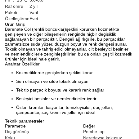
Ph ， 25 ℃
5.0-8.0
Raf ömrü
2 yıl
Paketi
Varil
Özelleştirme
Evet
Ürün Giriş
Barenate Col (renkli boncuklar)
şeklini korurken kozmetikte
genişleyen ve diğer bileşenlerin renginde hiçbir değişiklik
sağlamayan bir parçacıktır. Dengeli ağırlığı ile, bu parçacıklar
zahmetsizce suda yüzer, düzgün boyut ve renk dengesi sunar.
Toksik olmayan ve tahriş edici olmayanlar, cilt besleyici besinler
ve nemlendiricilerle zenginleştirilirler, bu da onları çeşitli kozmetik
ürünler için ideal hale getirir.
Anahtar Özellikler
Kozmetiklerde genişlerken şeklini korur
Seri olmayan ve cilde toksik olmayan
Tek tip parçacık boyutu ve kararlı renk sağlar
Besleyici besinler ve nemlendiriciler içerir
Özler, kremler, losyonlar, temizleyiciler, duş jelleri,
şampuanlar, saç kremi ve jeller için ideal
Teknik parametreler
Parametre
Değer
Dış görünüş
Pembe top
Koku
Neredeyse kokusuz