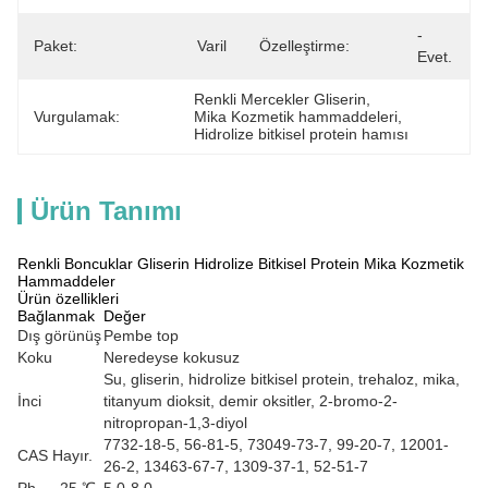
- 
Paket:
Varil
Özelleştirme:
Evet.
Renkli Mercekler Gliserin
, 
Vurgulamak:
Mika Kozmetik hammaddeleri
, 
Hidrolize bitkisel protein hamısı
Ürün Tanımı
Renkli Boncuklar Gliserin Hidrolize Bitkisel Protein Mika Kozmetik
Hammaddeler
Ürün özellikleri
Bağlanmak
Değer
Dış görünüş
Pembe top
Koku
Neredeyse kokusuz
Su, gliserin, hidrolize bitkisel protein, trehaloz, mika,
İnci
titanyum dioksit, demir oksitler, 2-bromo-2-
nitropropan-1,3-diyol
7732-18-5, 56-81-5, 73049-73-7, 99-20-7, 12001-
CAS Hayır.
26-2, 13463-67-7, 1309-37-1, 52-51-7