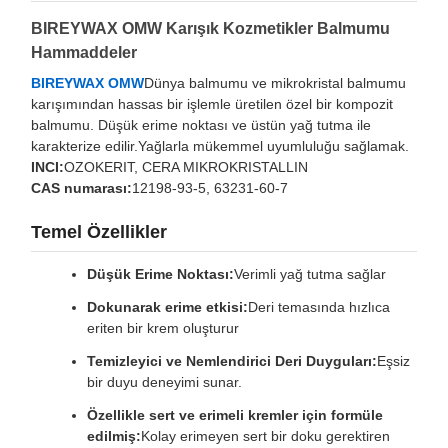
BIREYWAX OMW Karışık Kozmetikler Balmumu
Hammaddeler
BIREYWAX OMW
Dünya balmumu ve mikrokristal balmumu
karışımından hassas bir işlemle üretilen özel bir kompozit
balmumu. Düşük erime noktası ve üstün yağ tutma ile
karakterize edilir.Yağlarla mükemmel uyumluluğu sağlamak.
INCI:
OZOKERIT, CERA MIKROKRISTALLIN
CAS numarası:
12198-93-5, 63231-60-7
Temel Özellikler
Düşük Erime Noktası:
Verimli yağ tutma sağlar
Dokunarak erime etkisi:
Deri temasında hızlıca
eriten bir krem oluşturur
Temizleyici ve Nemlendirici Deri Duyguları:
Eşsiz
bir duyu deneyimi sunar.
Özellikle sert ve erimeli kremler için formüle
edilmiş:
Kolay erimeyen sert bir doku gerektiren