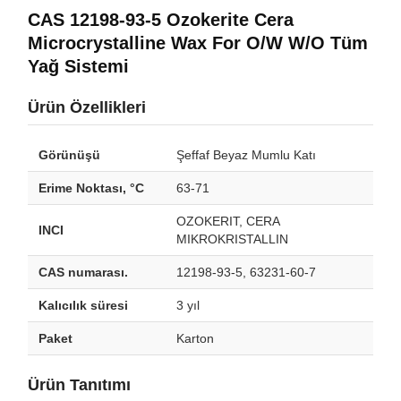
CAS 12198-93-5 Ozokerite Cera
Microcrystalline Wax For O/W W/O Tüm
Yağ Sistemi
Ürün Özellikleri
Görünüşü
Şeffaf Beyaz Mumlu Katı
Erime Noktası, °C
63-71
OZOKERIT, CERA
INCI
MIKROKRISTALLIN
CAS numarası.
12198-93-5, 63231-60-7
Kalıcılık süresi
3 yıl
Paket
Karton
Ürün Tanıtımı