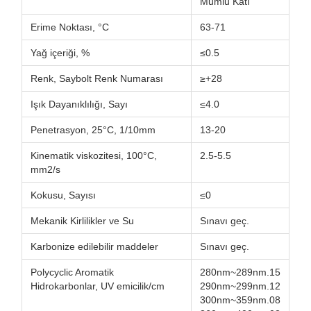
Mumlu Katı
Erime Noktası, °C
63-71
Yağ içeriği, %
≤0.5
Renk, Saybolt Renk Numarası
≥+28
Işık Dayanıklılığı, Sayı
≤4.0
Penetrasyon, 25°C, 1/10mm
13-20
Kinematik viskozitesi, 100°C,
2.5-5.5
mm2/s
Kokusu, Sayısı
≤0
Mekanik Kirlilikler ve Su
Sınavı geç.
Karbonize edilebilir maddeler
Sınavı geç.
Polycyclic Aromatik
280nm~289nm.15
Hidrokarbonlar, UV emicilik/cm
290nm~299nm.12
300nm~359nm.08