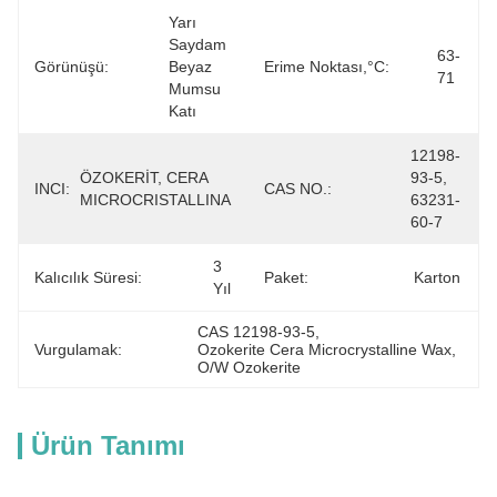
Yarı 
Saydam 
63-
Görünüşü:
Beyaz 
Erime Noktası,°C:
71
Mumsu 
Katı
12198-
ÖZOKERİT, CERA 
93-5, 
INCI:
CAS NO.:
MICROCRISTALLINA
63231-
60-7
3 
Kalıcılık Süresi:
Paket:
Karton
Yıl
CAS 12198-93-5
, 
Vurgulamak:
Ozokerite Cera Microcrystalline Wax
, 
O/W Ozokerite
Ürün Tanımı