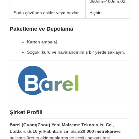
360nm~400nm.02
Suda çözünen asitler veya bazlar
Hiçbiri
Paketleme ve Depolama
Karton ambalaj
Soğuk, kuru ve havalandırılmış bir yerde saklayın.
Şirket Profili
Barel (GuangZhou) Yeni Malzeme Teknolojisi Co.,
Ltd.
kuruldu
10 yıl
Fabrikamızın alanı
20,000 metrekare
ve
gelişmiş üretim ekipmanlarına ve çeşitli hassas test