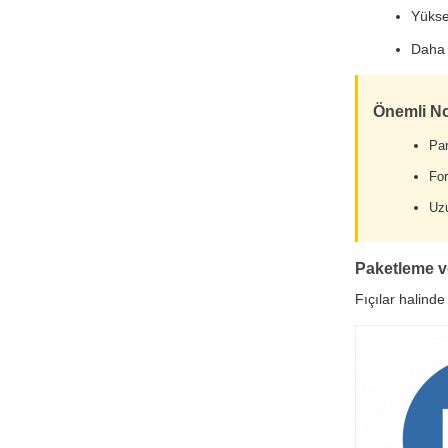
Yükse
Daha 
Önemli No
Par
For
Uzu
Paketleme 
Fıçılar halinde