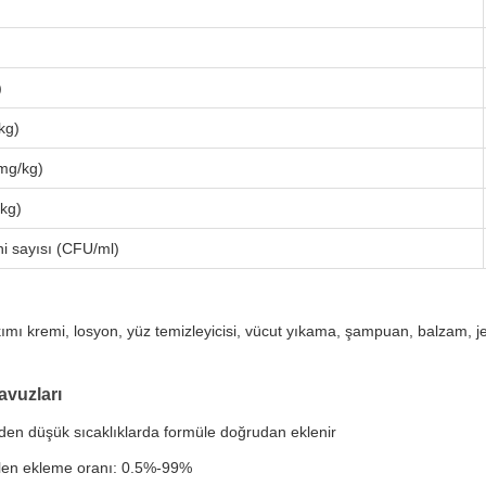
)
kg)
mg/kg)
kg)
i sayısı (CFU/ml)
kımı kremi, losyon, yüz temizleyicisi, vücut yıkama, şampuan, balzam, je
avuzları
den düşük sıcaklıklarda formüle doğrudan eklenir
len ekleme oranı: 0.5%-99%