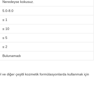
Neredeyse kokusuz.
5.0-8.0
≤ 1
≤ 10
≤ 5
≤ 2
Bulunamadı
l ve diğer çeşitli kozmetik formülasyonlarda kullanmak için