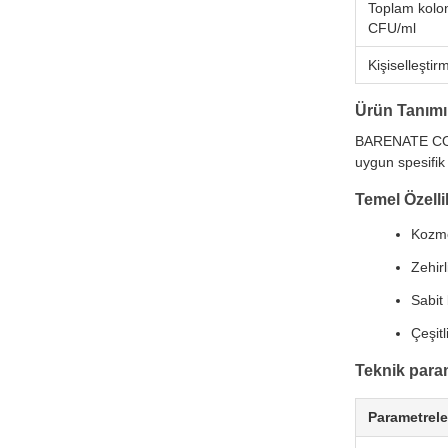
Toplam kolon
CFU/ml
Kişiselleştir
Ürün Tanımı
BARENATE COL, 
uygun spesifik 
Temel Özelli
Kozme
Zehirl
Sabit
Çeşitl
Teknik para
Parametrele