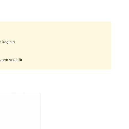
n kaçının
arar verebilir