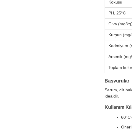
Kokusu
PH, 25°C
Cıva (mg/kg
Kurşun (mg/
Kadmiyum (
Arsenik (mg/
Toplam kolon
Başvurular
Serum, cilt ba
idealdir.
Kullanım Kıl
60°C'
Öneri