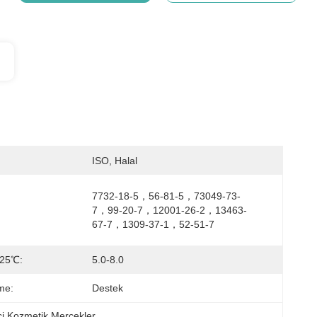
ISO, Halal
7732-18-5，56-81-5，73049-73-
7，99-20-7，12001-26-2，13463-
67-7，1309-37-1，52-51-7
，25℃:
5.0-8.0
me:
Destek
ci Kozmetik Mercekler