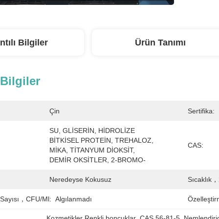
ntılı Bilgiler
Ürün Tanımı
 Bilgiler
Çin
Sertifika:
SU, GLİSERİN, HİDROLİZE 
BİTKİSEL PROTEİN, TREHALOZ, 
CAS:
MİKA, TİTANYUM DİOKSİT, 
DEMİR OKSİTLER, 2-BROMO-
Neredeyse Kokusuz
Sıcaklık
 Sayısı，CFU/ml:
Algılanmadı
Özelleştir
Kozmetikler Renkli boncuklar
, 
CAS 56-81-5
, 
Nemlendiri