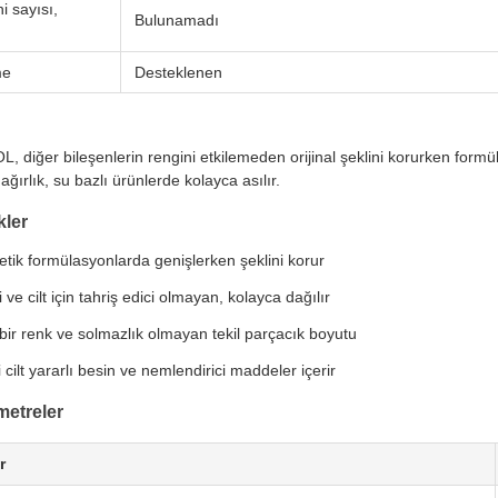
i sayısı,
Bulunamadı
me
Desteklenen
diğer bileşenlerin rengini etkilemeden orijinal şeklini korurken formül
ağırlık, su bazlı ürünlerde kolayca asılır.
kler
tik formülasyonlarda genişlerken şeklini korur
i ve cilt için tahriş edici olmayan, kolayca dağılır
 bir renk ve solmazlık olmayan tekil parçacık boyutu
i cilt yararlı besin ve nemlendirici maddeler içerir
metreler
r