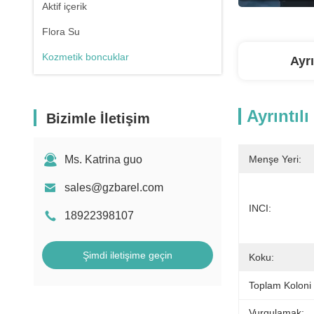
Aktif içerik
Flora Su
Kozmetik boncuklar
Ayrı
Ayrıntılı
Bizimle İletişim
Ms. Katrina guo
Menşe Yeri:
sales@gzbarel.com
INCI:
18922398107
Şimdi iletişime geçin
Koku:
Toplam Koloni
Vurgulamak: