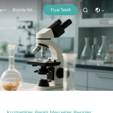
Bizimle İletişim
Fiyat Teklifi
ar
Kozmetikler Renkli Mercekler Besinler