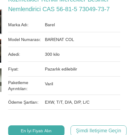
Nemlendirici CAS 56-81-5 73049-73-7
Marka Adı:
Barel
Model Numarası:
BARENAT COL
Adedi:
300 kilo
Fiyat:
Pazarlık edilebilir
Paketleme
Varil
Ayrıntıları:
Ödeme Şartları:
EXW, T/T, D/A, D/P, L/C
Şimdi Iletişime Geçin
En İyi Fiyatı Alın